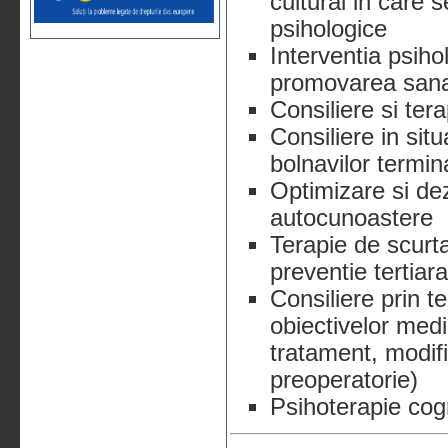
cultural in care
psihologice
Interventia psiho
promovarea sanat
Consiliere si ter
Consiliere in situ
bolnavilor termina
Optimizare si de
autocunoastere
Terapie de scurt
preventie tertiara
Consiliere prin 
obiectivelor medi
tratament, modifi
preoperatorie)
Psihoterapie cog