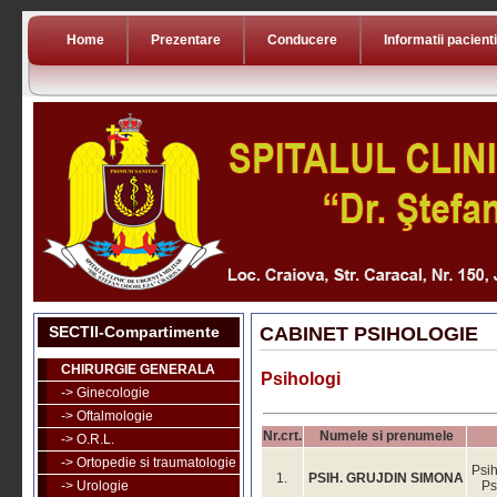
Home
Prezentare
Conducere
Informatii pacienti
SECTII-Compartimente
CABINET PSIHOLOGIE
CHIRURGIE GENERALA
Psihologi
-> Ginecologie
-> Oftalmologie
Nr.crt.
Numele si prenumele
-> O.R.L.
-> Ortopedie si traumatologie
Psih
1.
PSIH. GRUJDIN SIMONA
-> Urologie
Ps