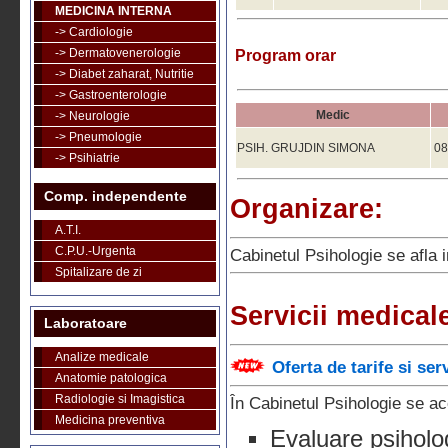
MEDICINA INTERNA
-> Cardiologie
-> Dermatovenerologie
Program orar
-> Diabet zaharat, Nutritie
-> Gastroenterologie
Medic
-> Neurologie
-> Pneumologie
PSIH. GRUJDIN SIMONA
08
-> Psihiatrie
Comp. independente
Organizare:
A.T.I.
C.P.U.-Urgenta
Cabinetul Psihologie se afla i
Spitalizare de zi
Servicii medical
Laboratoare
Analize medicale
Oferta de tarife si ser
Anatomie patologica
Radiologie si Imagistica
În Cabinetul Psihologie se ac
Medicina preventiva
Evaluare psiholog