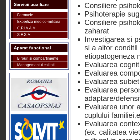
Consiliere psihol
Servicii auxiliare
Psihoterapie sug
Farmacie
Consiliere psihol
Expertiza medico-militara
C.P.I.A.A.M.
zaharat
S.E.S.M.
Investigarea si p
si a altor conditi
Aparat functional
etiopatogeneza 
Birouri si compartimente
Evaluarea cognit
Managementul calitatii
Evaluarea compo
Evaluarea subiet
Evaluarea person
adaptare/defens
Evaluarea unor a
cuplului familiei,e
Evaluarea context
(ex. calitatea vi