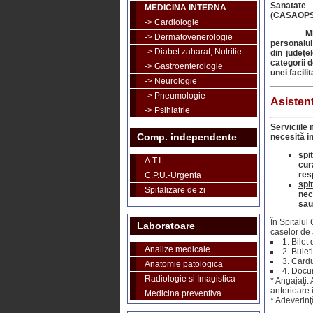
Sanatate 
MEDICINA INTERNA
(CASAOPS
-> Cardiologie
M
-> Dermatovenerologie
personalul 
-> Diabet zaharat, Nutritie
din judeţe
categorii d
-> Gastroenterologie
unei facili
-> Neurologie
-> Pneumologie
Asisten
-> Psihiatrie
Serviciile 
Comp. independente
necesită in
spi
A.T.I.
cur
res
C.P.U.-Urgenta
spit
Spitalizare de zi
nec
sau
În Spitalul
Laboratoare
caselor de 
1. Bilet
Analize medicale
2. Bulet
3. Cardu
Anatomie patologica
4. Docu
Radiologie si Imagistica
* Angajaţi:
anterioare i
Medicina preventiva
* Adeverinţ