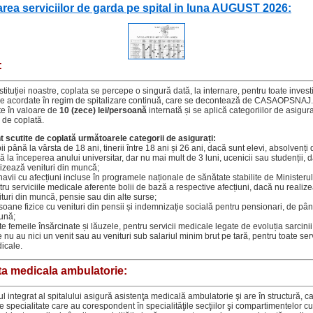
area serviciilor de garda pe spital in luna AUGUST 2026:
:
stituției noastre, coplata se percepe o singură dată, la internare, pentru toate investi
le acordate în regim de spitalizare continuă, care se decontează de CASAOPSNAJ.
te în valoare de
10 (zece) lei/persoană
internată și se aplică categoriilor de asigur
e de coplată.
t scutite de coplată următoarele categorii de asigurați:
i până la vârsta de 18 ani, tinerii între 18 ani și 26 ani, dacă sunt elevi, absolvenți 
ă la începerea anului universitar, dar nu mai mult de 3 luni, ucenicii sau studenții, 
lizează venituri din muncă;
avii cu afecțiuni incluse în programele naționale de sănătate stabilite de Ministerul
tru serviciile medicale aferente bolii de bază a respective afecțiuni, dacă nu realiz
ituri din muncă, pensie sau din alte surse;
soane fizice cu venituri din pensii și indemnizație socială pentru pensionari, de pâ
lună;
e femeile însărcinate și lăuzele, pentru servicii medicale legate de evoluția sarcinii,
 nu au nici un venit sau au venituri sub salariul minim brut pe tară, pentru toate serv
icale.
ta medicala ambulatorie:
l integrat al spitalului asigură asistenţa medicală ambulatorie şi are în structură, c
 specialitate care au corespondent în specialităţile secţiilor şi compartimentelor cu