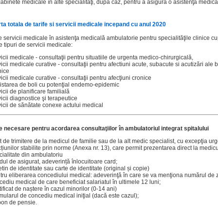
abinete medicale în alte specialităţi, după caz, pentru a asigura o asistenţă medica
ta totala de tarife si servicii medicale incepand cu anul 2020
 servicii medicale în asistenţa medicală ambulatorie pentru specialităţile clinice c
 tipuri de servicii medicale:
icii medicale - consultaţii pentru situatiile de urgenta medico-chirurgicală,
icii medicale curative - consultaţii pentru afectiuni acute, subacute si acutizări ale b
nice
icii medicale curative - consultaţii pentru afecţiuni cronice
istarea de boli cu potenţial endemo-epidemic
icii de planificare familială
icii diagnostice şi terapeutice
vicii de sănătate conexe actului medical
necesare pentru acordarea consultaţiilor în ambulatoriul integrat spitalului
t de trimitere de la medicul de familie sau de la alt medic specialist, cu excepţia urg
țiunilor stabilite prin norme (Anexa nr. 13), care permit prezentarea direct la medic
cialitate din ambulatoriu
dul de asigurat, adeverință înlocuitoare card;
tin de identitate sau carte de identitate (original și copie)
tru eliberarea concediului medical: adeverinţă în care se va menţiona numărul de z
ediu medical de care beneficiat salariatul în ultimele 12 luni;
ificat de naștere în cazul minorilor (0-14 ani)
mularul de concediu medical iniţial (dacă este cazul);
on de pensie.