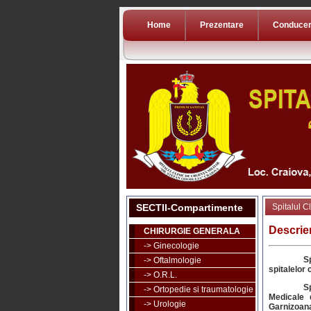
Home
Prezentare
Conduce
SECTII-Compartimente
Spitalul C
Descrie
CHIRURGIE GENERALA
-> Ginecologie
S
-> Oftalmologie
spitalelor 
-> O.R.L.
S
-> Ortopedie si traumatologie
Medicale d
-> Urologie
Garnizoan