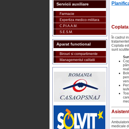
Planific
Servicii auxiliare
Farmacie
Expertiza medico-militara
C.P.I.A.A.M.
Coplata
S.E.S.M.
În cadrul in
tratamente
Aparat functional
Coplata es
sunt scutit
Birouri si compartimente
Sun
Managementul calitatii
Copi
pân
rea
Boln
pen
ven
Per
lei/
Toat
care
med
Asisten
Ambulatoriu
medicale de