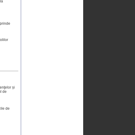
lă
uprinde
olilor
enţelor și
ul de
ile de