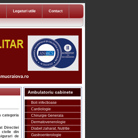
Legaturi utile
Contact
Ambulatoriu cabinete
Boli infectioase
Cardiologie
n categoria
Chirurgie Generala
Dermatovenerologie
t Directiei
Diabet zaharat, Nutritie
 civile din
Gastroenterologie
igurari de