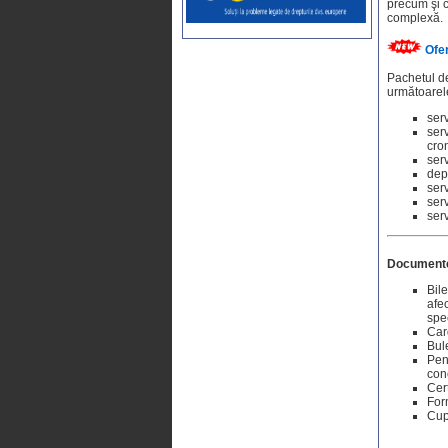
precum şi c
complexă.
Ofer
Pachetul de
următoarele
serv
serv
cro
serv
dep
serv
serv
ser
Documente 
Bile
afec
spe
Car
Bule
Pen
conc
Cert
For
Cup