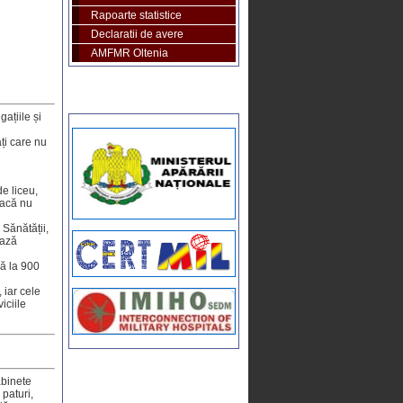
Rapoarte statistice
Declaratii de avere
AMFMR Oltenia
gațiile și
ați care nu
de liceu,
dacă nu
 Sănătății,
ează
nă la 900
 iar cele
iciile
abinete
 paturi,