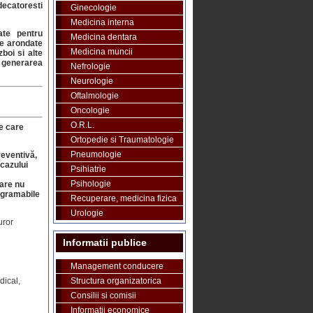
ecatoresti
Ginecologie
Medicina interna
ate pentru
Medicina dentara
are arondate
Medicina muncii
boi si alte
ru generarea
Nefrologie
Neurologie
Oftalmologie
Oncologie
O.R.L.
ie care
Ortopedie si Traumatologie
Pneumologie
reventivă,
 cazului
Psihiatrie
Psihologie
care nu
ogramabile
Recuperare, medicina fizica
Urologie
uror
Informatii publice
Management conducere
dical,
Structura organizatorica
Consilii si comisii
Informatii economice