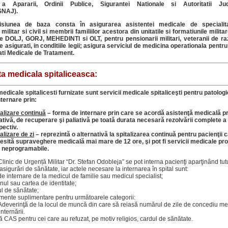
a Apararii, Ordinii Publice, Sigurantei Nationale si Autoritatii Jud
NAJ).
isiunea de baza consta în asigurarea asistentei medicale de specialit
militar si civil si membrii familiilor acestora din unitatile si formatiunile milit
le DOLJ, GORJ, MEHEDINTI si OLT, pentru pensionarii militari, veteranii de raz
e asigurati, in conditiile legii; asigura serviciul de medicina operationala pent
tati Medicale de Tratament.
ta medicala spitaliceasca:
medicale spitalicesti furnizate sunt servicii medicale spitaliceşti pentru patolog
ternare prin:
talizare continuă
– forma de internare prin care se acordă asistenţă medicală p
ativă, de recuperare şi paliativă pe toată durata necesară rezolvării complete a
pectiv.
alizare de zi
– reprezintă o alternativă la spitalizarea continuă pentru pacienţii 
esită supraveghere medicală mai mare de 12 ore, şi pot fi servicii medicale pr
 neprogramabile.
 Clinic de Urgență Militar “Dr. Stefan Odobleja” se pot interna pacienţi aparţinând tut
asigurări de sănătate, iar actele necesare la internarea în spital sunt:
 de internare de la medicul de familie sau medicul specialist;
inul sau cartea de identitate;
l de sănătate;
mente suplimentare pentru următoarele categorii:
 Adeverinţă de la locul de muncă din care să reiasă numărul de zile de concediu me
nternării.
ă CAS pentru cei care au refuzat, pe motiv religios, cardul de sănătate.