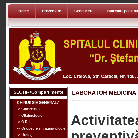
Home
Prezentare
Conducere
Informatii pacienti
SECTII->Compartimente
LABORATOR MEDICINA 
CHIRURGIE GENERALA
-> Ginecologie
Activita
-> Oftalmologie
-> O.R.L.
-> Ortopedie si traumatologie
preventi
-> Urologie