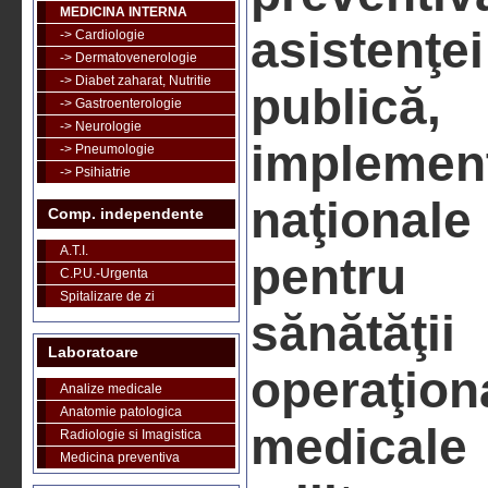
MEDICINA INTERNA
asistenţ
-> Cardiologie
-> Dermatovenerologie
-> Diabet zaharat, Nutritie
publică
-> Gastroenterologie
-> Neurologie
implement
-> Pneumologie
-> Psihiatrie
naţiona
Comp. independente
A.T.I.
pentru
C.P.U.-Urgenta
Spitalizare de zi
sănătăţii
Laboratoare
operaţion
Analize medicale
Anatomie patologica
medicale
Radiologie si Imagistica
Medicina preventiva