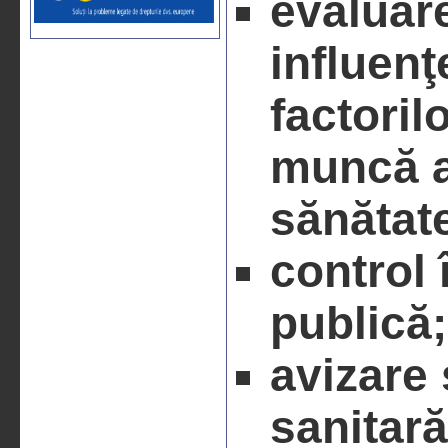
evaluare
influenţ
factoril
muncă a
sănătat
control 
publică;
avizare 
sanitară