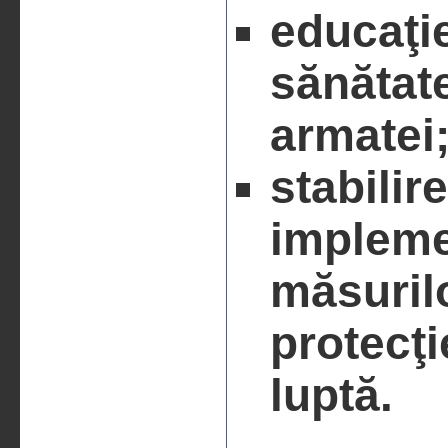
educaţi
sănătat
armatei
stabilire
impleme
măsuril
protecţi
luptă.