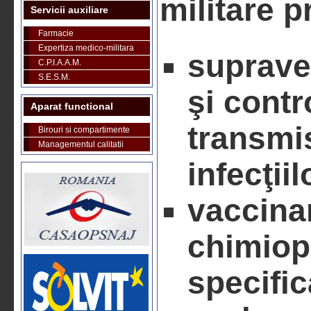
militare p
Servicii auxiliare
Farmacie
Expertiza medico-militara
suprave
C.P.I.A.A.M.
S.E.S.M.
şi contro
Aparat functional
transmis
Birouri si compartimente
Managementul calitatii
infecţii
vaccinar
chimiopr
specific