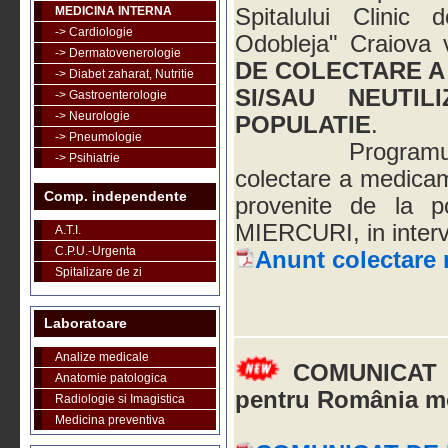
MEDICINA INTERNA
Spitalului Clinic
-> Cardiologie
Odobleja" Craiova 
-> Dermatovenerologie
DE COLECTARE A
-> Diabet zaharat, Nutritie
SI/SAU NEUTI
-> Gastroenterologie
-> Neurologie
POPULATIE
.
-> Pneumologie
Programul de f
-> Psihiatrie
colectare a medicame
Comp. independente
provenite de la p
MIERCURI, in interva
A.T.I.
C.P.U.-Urgenta
Anunt colectare
Spitalizare de zi
Laboratoare
Analize medicale
COMUNICAT 
Anatomie patologica
pentru România mo
Radiologie si Imagistica
Medicina preventiva