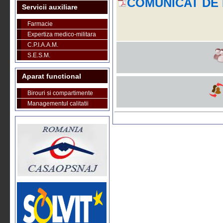
COMUNICAT DE 
Servicii auxiliare
Farmacie
Expertiza medico-militara
C.P.I.A.A.M.
S.E.S.M.
Aparat functional
Birouri si compartimente
Managementul calitatii