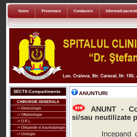
Home
Prezentare
Conducere
Informatii pacienti
SECTII-Compartimente
ANUNTURI
CHIRURGIE GENERALA
ANUNT - Col
-> Ginecologie
-> Oftalmologie
si/sau neutilizate 
-> O.R.L.
-> Ortopedie si traumatologie
Incepand cu dat
-> Urologie